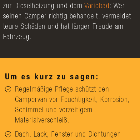
zur Dieselheizung und dem
Variobad
: Wer
seinen Camper richtig behandelt, vermeidet
teure Schäden und hat länger Freude am
Fahrzeug.
Um es kurz zu sagen:
Regelmäßige Pflege schützt den
Campervan vor Feuchtigkeit, Korrosion,
Schimmel und vorzeitigem
Materialverschleiß.
Dach, Lack, Fenster und Dichtungen