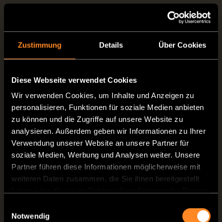
Polster und Matratzen
regelmäßig lüften
Feuchtigkeit entsteht im Camper schneller
Zustimmung
Details
Über Cookies
als viele denken – vor allem nachts durch
Atemluft und Temperaturunterschiede.
Diese Webseite verwendet Cookies
Wir verwenden Cookies, um Inhalte und Anzeigen zu
Wichtig:
personalisieren, Funktionen für soziale Medien anbieten
zu können und die Zugriffe auf unsere Website zu
regelmäßig stoßlüften,
analysieren. Außerdem geben wir Informationen zu Ihrer
Verwendung unserer Website an unsere Partner für
Matratzen anheben,
soziale Medien, Werbung und Analysen weiter. Unsere
Partner führen diese Informationen möglicherweise mit
Polster trocknen lassen,
weiteren Daten zusammen, die Sie ihnen bereitgestellt
haben oder die sie im Rahmen Ihrer Nutzung der Dienste
Austelldach lüften.
gesammelt haben.
Einwilligungsauswahl
Notwendig