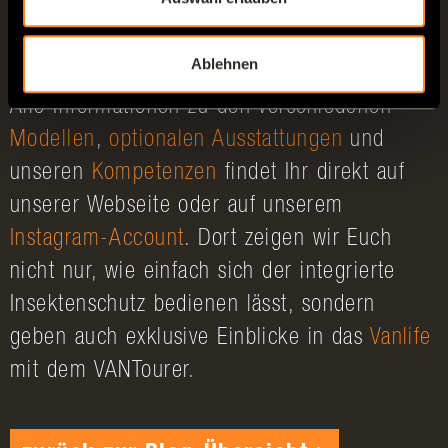
Ihr habt genug von lästigen Störenfrieden?
Dann wird es Zeit für Euer entspanntes
Ablehnen
Sommerabenteuer im eigenen VANTourer!
Alle Informationen zu den verschiedenen
Modellen
,
optionalen Ausstattungen
und
unseren
Kompetenzen
findet Ihr direkt auf
unserer Webseite oder auf unserem
Instagram-Account
. Dort zeigen wir Euch
nicht nur, wie einfach sich der integrierte
Insektenschutz bedienen lässt, sondern
geben auch exklusive Einblicke in das
Vanlife
mit dem VANTourer.