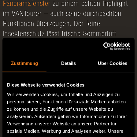
Panoramafenster
zu einem echten Highlight
im VANTourer – auch seine durchdachten
Funktionen überzeugen. Der feine
Insektenschutz lässt frische Sommerluft
herein, hält aber Mücken, Fliegen & Co.
zuverlässig fern. So könnt Ihr selbst an
Zustimmung
Details
Über Cookies
heißen Sommertagen das Fenster
offenlassen, frische Luft genießen und
dennoch ungestört schlafen: kein Brummen
Diese Webseite verwendet Cookies
im Ohr, keine schlaflosen Nächte, kein
Wir verwenden Cookies, um Inhalte und Anzeigen zu
personalisieren, Funktionen für soziale Medien anbieten
nervöses Herumwedeln mit der Zeitung – nur
zu können und die Zugriffe auf unsere Website zu
Ihr, Euer VANTourer und
Entspannung
pur.
analysieren. Außerdem geben wir Informationen zu Ihrer
Verwendung unserer Website an unsere Partner für
Komfort bis ins Detail
soziale Medien, Werbung und Analysen weiter. Unsere