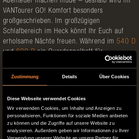
Abenteuer machen müde – deshalb wird im
VANTourer GO! Komfort besonders
großgeschrieben. Im großzügigen
Schlafbereich im Heck könnt Ihr Euch auf
erholsame Nächte freuen. Während im
540 D
und
600 D
ein Querdoppelbett für
entspannte Stunden sorgt, erreichen die
Modelle
600 L
und
630 L
mit einem
Zustimmung
Details
Über Cookies
Längsdoppelbett ein ganz neues Level an
Schlafkomfort. So startet Ihr nach einem
Diese Webseite verwendet Cookies
langen Tag ausgeruht in die nächste Etappe
Wir verwenden Cookies, um Inhalte und Anzeigen zu
Eures Roadtrips.
personalisieren, Funktionen für soziale Medien anbieten
zu können und die Zugriffe auf unsere Website zu
Doch der Komfort endet nicht beim Schlafen:
analysieren. Außerdem geben wir Informationen zu Ihrer
Verwendung unserer Website an unsere Partner für