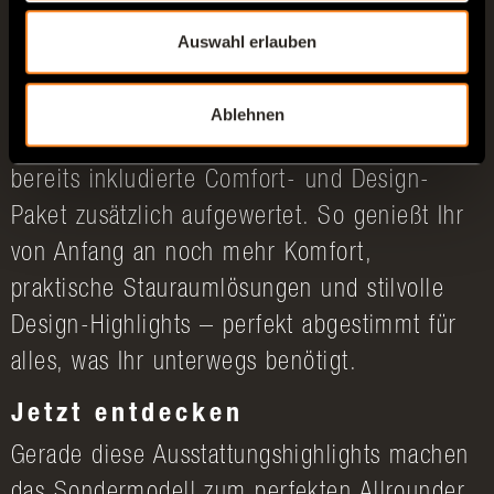
Auch wenn das Sondermodell bereits mit
Auswahl erlauben
zahlreichen cleveren Details und
durchdachten Features überzeugt, wird Euer
Ablehnen
Reiseerlebnis im VANTourer GO! durch das
bereits inkludierte Comfort- und Design-
Paket zusätzlich aufgewertet. So genießt Ihr
von Anfang an noch mehr Komfort,
praktische Stauraumlösungen und stilvolle
Design-Highlights – perfekt abgestimmt für
alles, was Ihr unterwegs benötigt.
Jetzt entdecken
Gerade diese Ausstattungshighlights machen