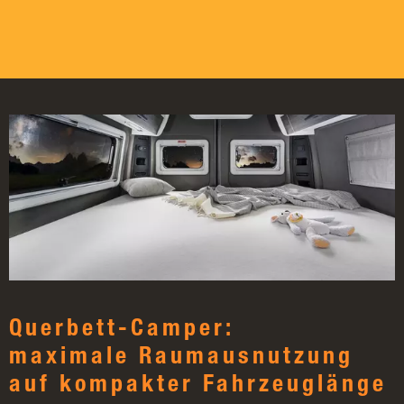
Querbett-Camper:
maximale Raumausnutzung
auf kompakter Fahrzeuglänge