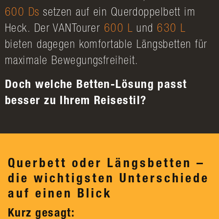
600 Ds
setzen auf ein Querdoppelbett im
Heck. Der VANTourer
600 L
und
630 L
bieten dagegen komfortable Längsbetten für
maximale Bewegungsfreiheit.
Doch welche Betten-Lösung passt
besser zu Ihrem Reisestil?
Querbett oder Längsbetten –
die wichtigsten Unterschiede
auf einen Blick
Kurz gesagt: