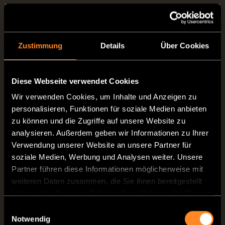
Alltagstauglichkeit
sehr hoch
Eignung für lange Reisen
sehr gut
Zustimmung
Details
Über Cookies
Hinweis: Auf mobilen Geräten horizontal nach r
Diese Webseite verwendet Cookies
Spalten zu sehen.
Wir verwenden Cookies, um Inhalte und Anzeigen zu
personalisieren, Funktionen für soziale Medien anbieten
zu können und die Zugriffe auf unsere Website zu
analysieren. Außerdem geben wir Informationen zu Ihrer
Verwendung unserer Website an unsere Partner für
soziale Medien, Werbung und Analysen weiter. Unsere
Partner führen diese Informationen möglicherweise mit
weiteren Daten zusammen, die Sie ihnen bereitgestellt
haben oder die sie im Rahmen Ihrer Nutzung der Dienste
gesammelt haben.
Einwilligungsauswahl
Notwendig