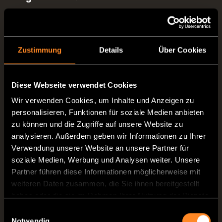
Komfort
wird bei VANTourer großgeschrieben.
Vom einladenden Querbett über die
praktische Küchenzeile bis hin zum
Zustimmung
Details
Über Cookies
großzügigen
Variobad
– unsere
Modelle
lassen keine Wünsche offen. Wählt den
Diese Webseite verwendet Cookies
Grundriss, der perfekt zu Euch passt, und
Wir verwenden Cookies, um Inhalte und Anzeigen zu
personalisieren, Funktionen für soziale Medien anbieten
freut Euch auf ein vergleichbar besseres
zu können und die Zugriffe auf unsere Website zu
Fahrerlebnis, stilvolles Design und clevere
analysieren. Außerdem geben wir Informationen zu Ihrer
Stauraummöglichkeiten
, die Euren
Verwendung unserer Website an unsere Partner für
soziale Medien, Werbung und Analysen weiter. Unsere
Bedürfnissen gerecht werden.
Partner führen diese Informationen möglicherweise mit
weiteren Daten zusammen, die Sie ihnen bereitgestellt
Frühlingsgefühle auf vier
haben oder die sie im Rahmen Ihrer Nutzung der Dienste
Rädern
gesammelt haben.
Einwilligungsauswahl
Viele der Premium-Campingfahrzeuge aus
Notwendig