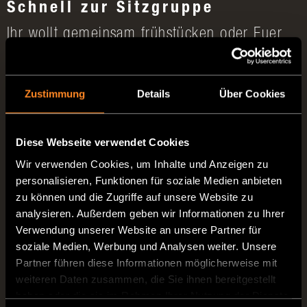
Schnell zur Sitzgruppe
Ihr wollt gemeinsam frühstücken oder Euer
selbstgemachtes Abendessen teilen? Kein
Problem! Die Pilotensitze lassen sich im Nu
Zustimmung
Details
Über Cookies
zum ausschwenkbaren Tisch drehen und
schaffen so eine gemütliche Sitzgruppe. So
Diese Webseite verwendet Cookies
könnt Ihr entspannt speisen und gleichzeitig
Wir verwenden Cookies, um Inhalte und Anzeigen zu
die Weite des Außenbereichs genießen –
personalisieren, Funktionen für soziale Medien anbieten
ideal für gemeinsame Momente unterwegs.
zu können und die Zugriffe auf unsere Website zu
analysieren. Außerdem geben wir Informationen zu Ihrer
Verwendung unserer Website an unsere Partner für
soziale Medien, Werbung und Analysen weiter. Unsere
Partner führen diese Informationen möglicherweise mit
weiteren Daten zusammen, die Sie ihnen bereitgestellt
haben oder die sie im Rahmen Ihrer Nutzung der Dienste