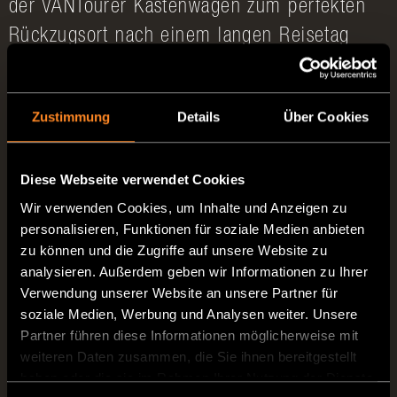
der VANTourer Kastenwagen zum perfekten
Rückzugsort nach einem langen Reisetag
voller Eindrücke, denn hier heißt es nur
noch: Herunterfahren, Abschalten und
Zustimmung
Details
Über Cookies
Entspannen.
Clevere Designelemente
Diese Webseite verwendet Cookies
Dabei wird das cleane Erscheinungsbild auch
Wir verwenden Cookies, um Inhalte und Anzeigen zu
von den vielen
Stauraumoptionen
nicht
personalisieren, Funktionen für soziale Medien anbieten
zu können und die Zugriffe auf unsere Website zu
gestört: Denn diese sind so nahtlos in das
analysieren. Außerdem geben wir Informationen zu Ihrer
Design integriert, dass viele der
Verwendung unserer Website an unsere Partner für
soziale Medien, Werbung und Analysen weiter. Unsere
Ablagefächer, Schubladen und Stauschränke
Partner führen diese Informationen möglicherweise mit
auf den ersten Blick gar nicht auffallen. Klare
weiteren Daten zusammen, die Sie ihnen bereitgestellt
Linien und abgerundete Ecken
haben oder die sie im Rahmen Ihrer Nutzung der Dienste