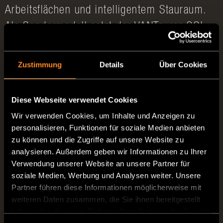
Arbeitsflächen und intelligentem Stauraum.
Als Sondermodell setzt der VANTourer GO!
zusätzlich Maßstäbe: Serienmäßig an Bord
sind unter anderem ein 140-PS-Motor, das
Zustimmung
Details
Über Cookies
VANTourer Comfort- und Design-Paket,
Rahmenfenster, Rückfahrkamera, Media-
Diese Webseite verwendet Cookies
Center sowie eine Markise. Zahlreiche
Wir verwenden Cookies, um Inhalte und Anzeigen zu
weitere VANTourer Highlights machen das
personalisieren, Funktionen für soziale Medien anbieten
zu können und die Zugriffe auf unsere Website zu
Ausstattungspaket komplett und sorgen für
analysieren. Außerdem geben wir Informationen zu Ihrer
noch mehr Komfort, Stil und Freiheit
Verwendung unserer Website an unsere Partner für
unterwegs.
soziale Medien, Werbung und Analysen weiter. Unsere
Partner führen diese Informationen möglicherweise mit
Erste Einblicke am Messestand
weiteren Daten zusammen, die Sie ihnen bereitgestellt
haben oder die sie im Rahmen Ihrer Nutzung der Dienste