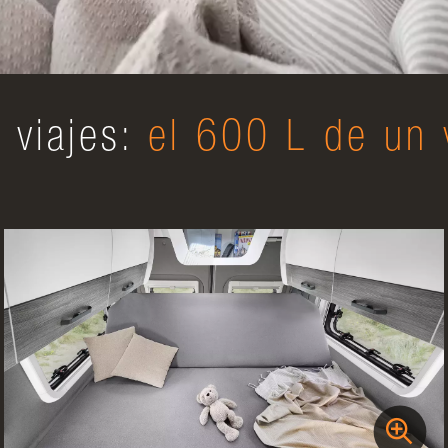
 viajes:
el 600 L de un 