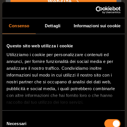
Website
Wohnwagen Becker
Consenso
Dettagli
Informazioni sui cookie
GmbH & Co. KG
Questo sito web utilizza i cookie
Partner di assistenza
Utilizziamo i cookie per personalizzare contenuti ed
Dörnbergstr. 15/ 17
annunci, per fornire funzionalità dei social media e per
34233
Fuldatal, Kassel
analizzare il nostro traffico. Condividiamo inoltre
informazioni sul modo in cui utilizzi il nostro sito con i
Germany (DE)
nostri partner che si occupano di analisi dei dati web,
pubblicità e social media, i quali potrebbero combinarle
con altre informazioni che hai fornito loro o che hanno
Chiama il rivenditore
raccolto dal tuo utilizzo dei loro servizi.
Invia mail al rivenditore
Selezione
Website
Necessari
del