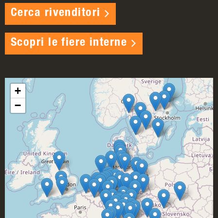
Cerca rivenditori
Scopri le fiere interne
+
−