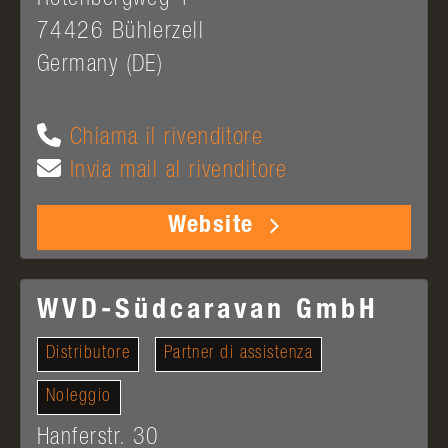
74426
Bühlerzell
Germany (DE)
Chiama il rivenditore
Invia mail al rivenditore
Website
WVD-Südcaravan GmbH
Distributore
Partner di assistenza
Noleggio
Hanferstr. 30