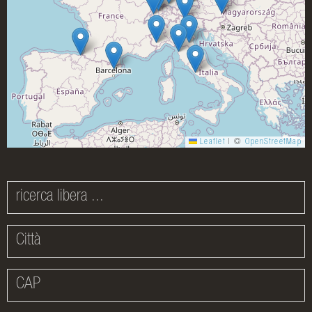
Leaflet
|
©
OpenStreetMap