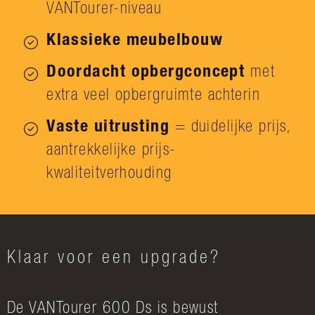
VANTourer-niveau
Klassieke meubelbouw
Doordacht opbergconcept
met
extra veel opbergruimte achterin
Vaste uitrusting
= duidelijke prijs,
aantrekkelijke prijs-
kwaliteitverhouding
Klaar voor een upgrade?
De VANTourer 600 Ds is bewust