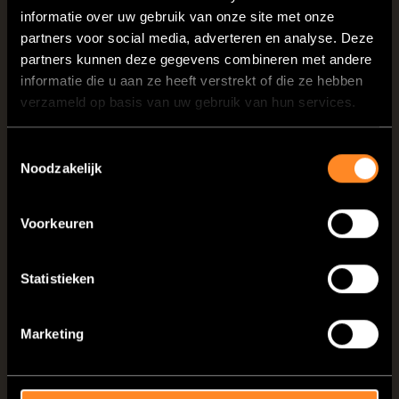
Selecteer uw land:
informatie over uw gebruik van onze site met onze
partners voor social media, adverteren en analyse. Deze
partners kunnen deze gegevens combineren met andere
informatie die u aan ze heeft verstrekt of die ze hebben
Opties VANTourer 600 Ds in België
verzameld op basis van uw gebruik van hun services.
Toestemmingsselectie
Noodzakelijk
Opties VANTourer 600 Ds in Nederland
Voorkeuren
Statistieken
Marketing