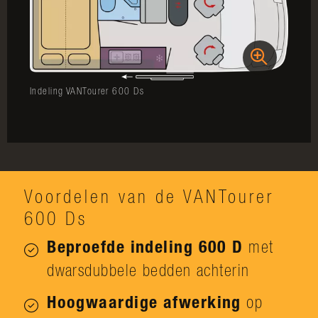
Indeling VANTourer 600 Ds
Voordelen van de VANTourer
600 Ds
Beproefde indeling 600 D
met
dwarsdubbele bedden achterin
Hoogwaardige afwerking
op