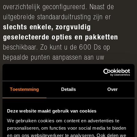
overzichtelijk geconfigureerd. Naast de
uitgebreide standaarduitrusting zijn er
slechts enkele, zorgvuldig
geselecteerde opties en pakketten
beschikbaar. Zo kunt u de 600 Ds op
bepaalde punten aanpassen aan uw
behoeften – bijvoorbeeld wat betreft
motorisering of comfortdetails – zonder dat
het model zijn duidelijke karakter verliest.
Toestemming
Details
Over
Het resultaat:
eenvoudige keuzes,
Deze website maakt gebruik van cookies
transparante prijzen en een voertuig
We gebruiken cookies om content en advertenties te
dat snel klaar is voor gebruik
.
personaliseren, om functies voor social media te bieden
en om ons websiteverkeer te analyseren. Ook delen we