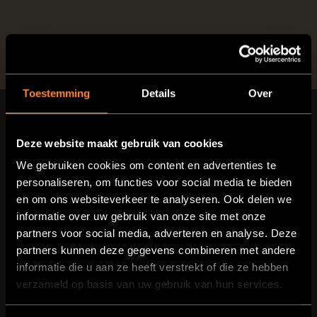
Toestemming
Details
Over
VANTourer-nieuwsbrief
Deze website maakt gebruik van cookies
Blijf op de hoogte
We gebruiken cookies om content en advertenties te
personaliseren, om functies voor social media te bieden
Ontdek alles over de VANTourer-bestelwagen.
en om ons websiteverkeer te analyseren. Ook delen we
Wij houden u op de hoogte van het laatste
informatie over uw gebruik van onze site met onze
nieuws. Vul uw naam en e-mailadres in,
partners voor social media, adverteren en analyse. Deze
partners kunnen deze gegevens combineren met andere
verstuur het formulier en u bent
informatie die u aan ze heeft verstrekt of die ze hebben
ingeschreven. U kunt zich op elk moment
verzameld op basis van uw gebruik van hun services.
uitschrijven voor de nieuwsbrief of uw