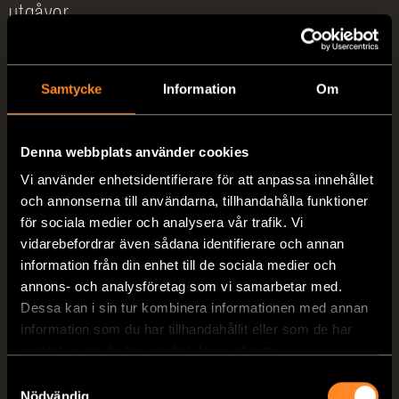
utgåvor.
Samtycke
Information
Om
Augusti 2025 – Premiär för
VANTourers nyheter på
Denna webbplats använder cookies
Caravan Salon
Vi använder enhetsidentifierare för att anpassa innehållet
och annonserna till användarna, tillhandahålla funktioner
Upplev alla nyheter från VANTourer
för sociala medier och analysera vår trafik. Vi
live i Düsseldorf: Modeller 2026,
vidarebefordrar även sådana identifierare och annan
specialerbjudanden och personlig
information från din enhet till de sociala medier och
annons- och analysföretag som vi samarbetar med.
rådgivning på mässan.
Dessa kan i sin tur kombinera informationen med annan
information som du har tillhandahållit eller som de har
Läs nyhetsbrevet (tyska)
samlat in när du har använt deras tjänster.
Samtyckesval
Nödvändig